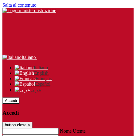
Salta al contenuto
Italiano
Italiano
English
Français
Español
عربى
Accedi
Accedi
button close
×
Nome Utente