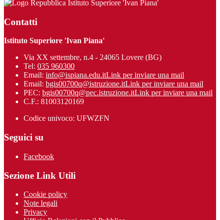
Istituto Superiore 'Ivan Piana'
Contatti
Istituto Superiore 'Ivan Piana'
Via XX settembre, n.4 - 24065 Lovere (BG)
Tel:
035 960300
Email:
info@ispiana.edu.it
Link per inviare una mail
Email:
bgis00700q@istruzione.it
Link per inviare una mail
PEC:
bgis00700q@pec.istruzione.it
Link per inviare una mail
C.F.: 81003120169
Codice univoco: UFWZFN
Seguici su
Facebook
Sezione Link Utili
Cookie policy
Note legali
Privacy