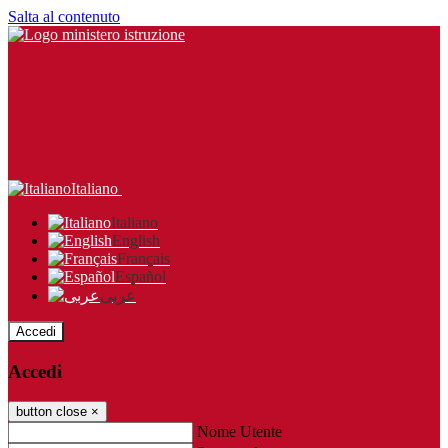
Salta al contenuto
Italiano
Italiano
English
Français
Español
عربى
Accedi
Accedi
button close
×
Nome Utente