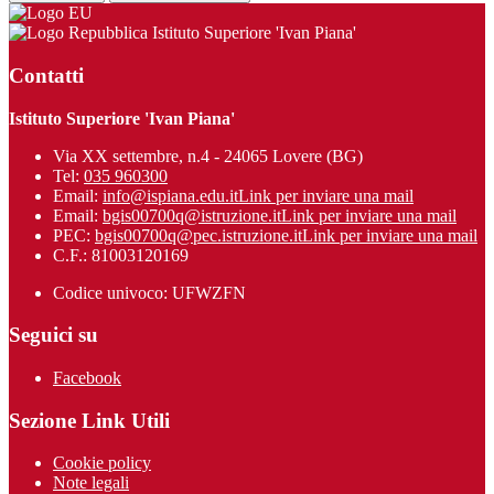
Istituto Superiore 'Ivan Piana'
Contatti
Istituto Superiore 'Ivan Piana'
Via XX settembre, n.4 - 24065 Lovere (BG)
Tel:
035 960300
Email:
info@ispiana.edu.it
Link per inviare una mail
Email:
bgis00700q@istruzione.it
Link per inviare una mail
PEC:
bgis00700q@pec.istruzione.it
Link per inviare una mail
C.F.: 81003120169
Codice univoco: UFWZFN
Seguici su
Facebook
Sezione Link Utili
Cookie policy
Note legali