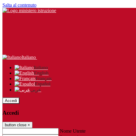
Salta al contenuto
Italiano
Italiano
English
Français
Español
عربى
Accedi
Accedi
button close
×
Nome Utente