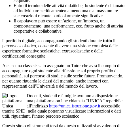
acquisite.
Entro il termine delle attività didattiche, lo studente è chiamato
ad individuare «criticamente» almeno una e al massimo tre
sue creazioni ritenute particolarmente significative.
Il capolavoro può essere un’azione, un’impresa, un
comportamento, una performance, ecc. frutto anche di attività
cooperative e collaborative.
ll portfolio digitale, accompagnando gli studenti durante
tutto
il
percorso scolastico, c
onsente di avere una visione completa delle
esperienze formative scolastiche, extrascolastiche e delle
certificazioni conseguite.
A ciascuna classe è stato assegnato un Tutor che avrà il compito di
accompagnare ogni studente alla riflessione sul proprio profilo di
personalità, sul percorso di studi e sulle scelte future. Promuovendo,
per quanto riguarda le classi del triennio, anche incontri con
rappresentanti dell’Università e del mondo del lavoro.
Docenti, studenti e famiglie avranno a disposizione
una piattaforma on line chiamata “UNICA” reperibile
all’indirizzo
https://unica.istruzione.gov.it
accessibile
tramite SPID, nella quale potranno visualizzare informazioni e dati
utili, riguardanti l’intero percorso scolastico.
Questo sito o gli strumenti terzi da questo utilizzati si avvalgono di