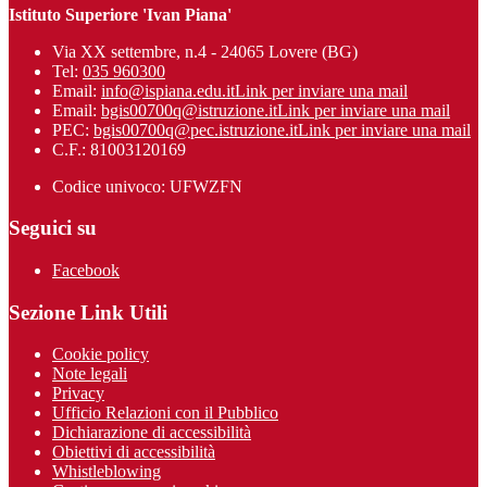
Istituto Superiore 'Ivan Piana'
Via XX settembre, n.4 - 24065 Lovere (BG)
Tel:
035 960300
Email:
info@ispiana.edu.it
Link per inviare una mail
Email:
bgis00700q@istruzione.it
Link per inviare una mail
PEC:
bgis00700q@pec.istruzione.it
Link per inviare una mail
C.F.: 81003120169
Codice univoco: UFWZFN
Seguici su
Facebook
Sezione Link Utili
Cookie policy
Note legali
Privacy
Ufficio Relazioni con il Pubblico
Dichiarazione di accessibilità
Obiettivi di accessibilità
Whistleblowing