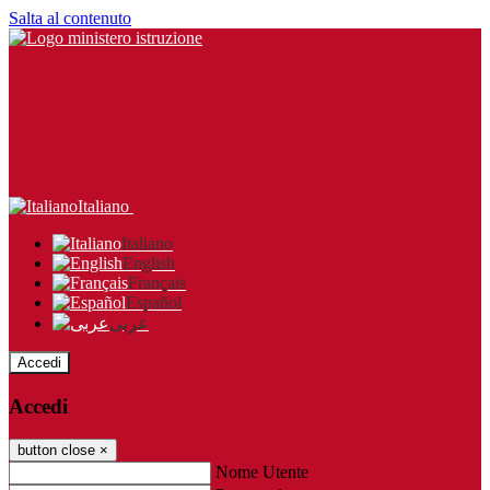
Salta al contenuto
Italiano
Italiano
English
Français
Español
عربى
Accedi
Accedi
button close
×
Nome Utente