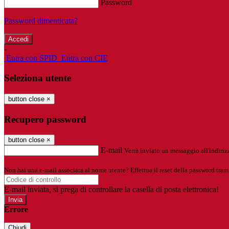
Password
Password dimenticata?
-
Entra con SPID
Entra con CIE
Seleziona utente
button close
×
Recupero password
button close
×
E-mail
Verrà inviato un messaggio all'indirizz
Non hai una e-mail associata al nome utente? Effettua il reset della password tram
E-mail inviata, si prega di controllare la casella di posta elettronica!
Errore
Chiudi