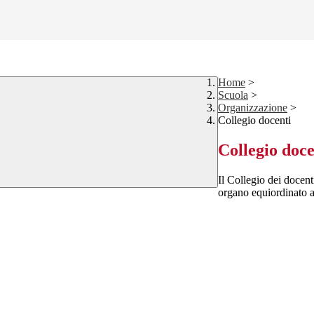
Home
>
Scuola
>
Organizzazione
>
Collegio docenti
Collegio doce
Il Collegio dei docenti
organo equiordinato al