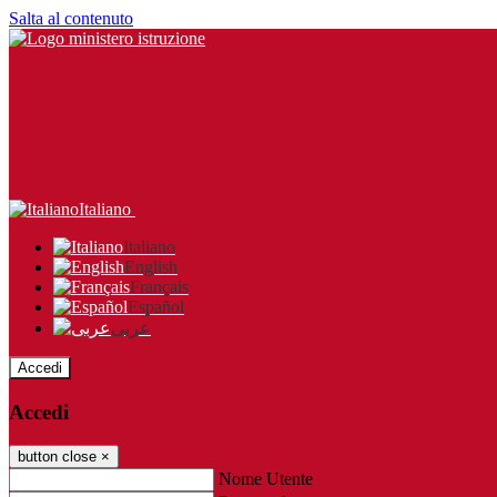
Salta al contenuto
Italiano
Italiano
English
Français
Español
عربى
Accedi
Accedi
button close
×
Nome Utente