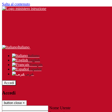
Salta al contenuto
Italiano
Italiano
English
Français
Español
عربى
Accedi
Accedi
button close
×
Nome Utente