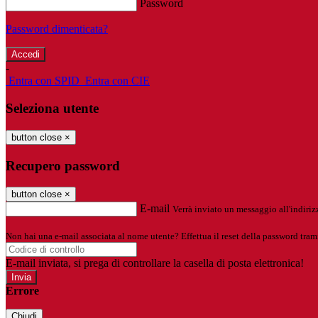
Password
Password dimenticata?
-
Entra con SPID
Entra con CIE
Seleziona utente
button close
×
Recupero password
button close
×
E-mail
Verrà inviato un messaggio all'indirizz
Non hai una e-mail associata al nome utente? Effettua il reset della password tram
E-mail inviata, si prega di controllare la casella di posta elettronica!
Errore
Chiudi