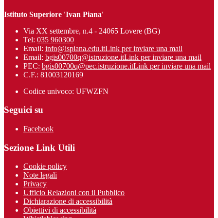
Istituto Superiore 'Ivan Piana'
Via XX settembre, n.4 - 24065 Lovere (BG)
Tel:
035 960300
Email:
info@ispiana.edu.it
Link per inviare una mail
Email:
bgis00700q@istruzione.it
Link per inviare una mail
PEC:
bgis00700q@pec.istruzione.it
Link per inviare una mail
C.F.: 81003120169
Codice univoco: UFWZFN
Seguici su
Facebook
Sezione Link Utili
Cookie policy
Note legali
Privacy
Ufficio Relazioni con il Pubblico
Dichiarazione di accessibilità
Obiettivi di accessibilità