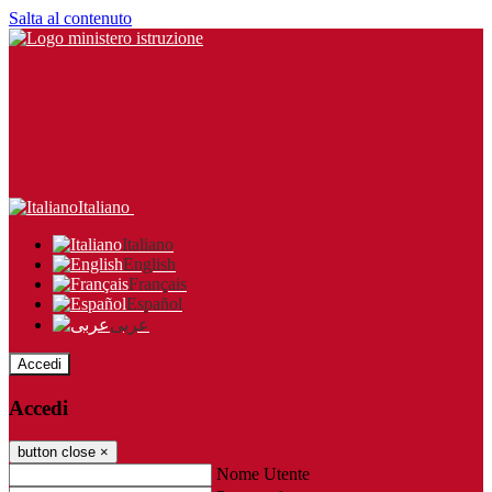
Salta al contenuto
Italiano
Italiano
English
Français
Español
عربى
Accedi
Accedi
button close
×
Nome Utente