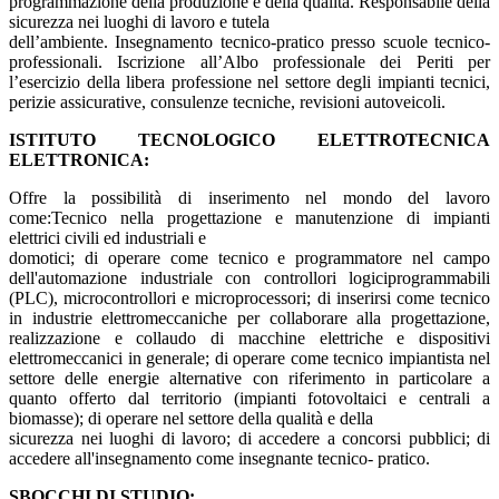
programmazione della produzione e della qualità. Responsabile della
sicurezza nei luoghi di lavoro e tutela
dell’ambiente. Insegnamento tecnico-pratico presso scuole tecnico-
professionali. Iscrizione all’Albo professionale dei Periti per
l’esercizio della libera professione nel settore degli impianti tecnici,
perizie assicurative, consulenze tecniche, revisioni autoveicoli.
ISTITUTO TECNOLOGICO ELETTROTECNICA
ELETTRONICA:
Offre la possibilità di inserimento nel mondo del lavoro
come:Tecnico nella progettazione e manutenzione di impianti
elettrici civili ed industriali e
domotici; di operare come tecnico e programmatore nel campo
dell'automazione industriale con controllori logiciprogrammabili
(PLC), microcontrollori e microprocessori; di inserirsi come tecnico
in industrie elettromeccaniche per collaborare alla progettazione,
realizzazione e collaudo di macchine elettriche e dispositivi
elettromeccanici in generale; di operare come tecnico impiantista nel
settore delle energie alternative con riferimento in particolare a
quanto offerto dal territorio (impianti fotovoltaici e centrali a
biomasse); di operare nel settore della qualità e della
sicurezza nei luoghi di lavoro; di accedere a concorsi pubblici; di
accedere all'insegnamento come insegnante tecnico- pratico.
SBOCCHI DI STUDIO: