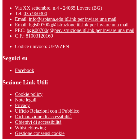
Via XX settembre, n.4 - 24065 Lovere (BG)
Tel:
035 960300
Email:
info@ispiana.edu.it
Link per inviare una mail
Email:
bgis00700q@istruzione.it
Link per inviare una mail
PEC:
bgis00700q@pec.istruzione.it
Link per inviare una mail
C.F.: 81003120169
Codice univoco: UFWZFN
Seguici su
Facebook
Sezione Link Utili
Cookie policy
Note legali
Privacy
Ufficio Relazioni con il Pubblico
Dichiarazione di accessibilità
Obiettivi di accessibilità
Whistleblowing
Gestione consensi cookie