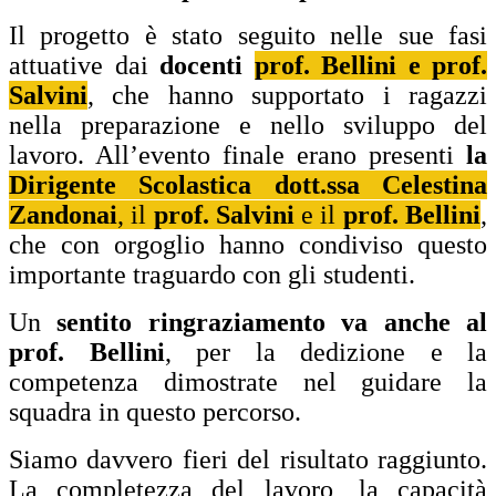
Il progetto è stato seguito nelle sue fasi
attuative dai
docenti
prof. Bellini e prof.
Salvini
, che hanno supportato i ragazzi
nella preparazione e nello sviluppo del
lavoro. All’evento finale erano presenti
la
Dirigente Scolastica dott.ssa Celestina
Zandonai
, il
prof. Salvini
e il
prof. Bellini
,
che con orgoglio hanno condiviso questo
importante traguardo con gli studenti.
Un
sentito ringraziamento va anche al
prof. Bellini
, per la dedizione e la
competenza dimostrate nel guidare la
squadra in questo percorso.
Siamo davvero fieri del risultato raggiunto.
La completezza del lavoro, la capacità