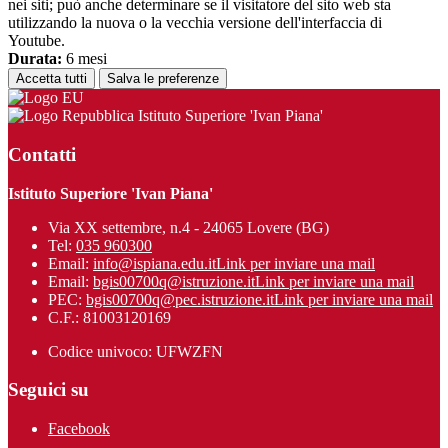
nei siti; può anche determinare se il visitatore del sito web sta
utilizzando la nuova o la vecchia versione dell'interfaccia di
Youtube.
Durata:
6 mesi
Accetta tutti
Salva le preferenze
Istituto Superiore 'Ivan Piana'
Contatti
Istituto Superiore 'Ivan Piana'
Via XX settembre, n.4 - 24065 Lovere (BG)
Tel:
035 960300
Email:
info@ispiana.edu.it
Link per inviare una mail
Email:
bgis00700q@istruzione.it
Link per inviare una mail
PEC:
bgis00700q@pec.istruzione.it
Link per inviare una mail
C.F.: 81003120169
Codice univoco: UFWZFN
Seguici su
Facebook