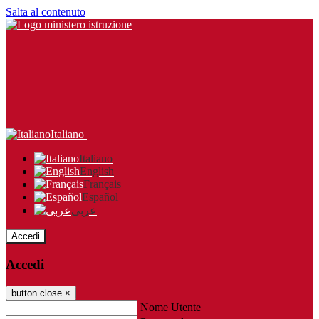
Salta al contenuto
Italiano
Italiano
English
Français
Español
عربى
Accedi
Accedi
button close
×
Nome Utente