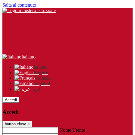
Salta al contenuto
Italiano
Italiano
English
Français
Español
عربى
Accedi
Accedi
button close
×
Nome Utente