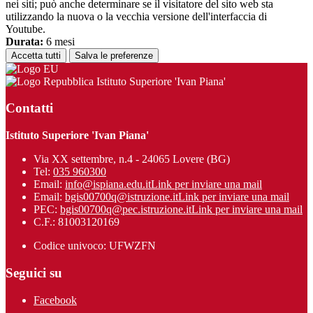
nei siti; può anche determinare se il visitatore del sito web sta
utilizzando la nuova o la vecchia versione dell'interfaccia di
Youtube.
Durata:
6 mesi
Accetta tutti
Salva le preferenze
Istituto Superiore 'Ivan Piana'
Contatti
Istituto Superiore 'Ivan Piana'
Via XX settembre, n.4 - 24065 Lovere (BG)
Tel:
035 960300
Email:
info@ispiana.edu.it
Link per inviare una mail
Email:
bgis00700q@istruzione.it
Link per inviare una mail
PEC:
bgis00700q@pec.istruzione.it
Link per inviare una mail
C.F.: 81003120169
Codice univoco: UFWZFN
Seguici su
Facebook