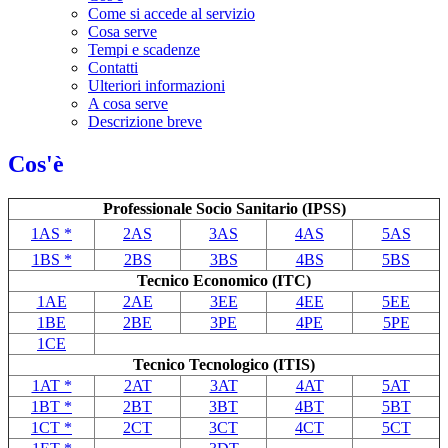
Come si accede al servizio
Cosa serve
Tempi e scadenze
Contatti
Ulteriori informazioni
A cosa serve
Descrizione breve
Cos'è
Professionale Socio Sanitario (IPSS)
1AS *
2AS
3AS
4AS
5AS
1BS *
2BS
3BS
4BS
5BS
Tecnico Economico (ITC)
1AE
2AE
3EE
4EE
5EE
1BE
2BE
3PE
4PE
5PE
1CE
Tecnico Tecnologico (ITIS)
1AT *
2AT
3AT
4AT
5AT
1BT *
2BT
3BT
4BT
5BT
1CT *
2CT
3CT
4CT
5CT