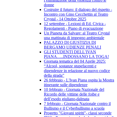
l’eliminazione della violenza contro le
donne
Costruire il futuro: il dialogo del rispetto -
Incontro con Gino Cecchettin al Teatro
Crystal - 14 Ottobre 2025
12 settembre - Lezioni di Ed. Civica -
Regolamenti - Piano di evacuazione
Un Pianeta da Salvare: al Teatro Crystal
una mattinata di impegno ambientale
PALAZZO DI GIUSTIZIA DI
BERGAMO UDIENZE PENALI
GLI STUDENTI DELL’IVAN
PIANA…..INDOSSANO LA TOGA!
Giornata tematica del 04 Aprile 2025:
“Alcool, sostanze stupefacenti e
dipendenze in relazione al nuovo codice
della strada”
26 febbraio - L'Ivan Piana ospita la Mostra
itinerante sulle dipendenze
10 febbraio - Giornata Nazionale del
Ricordo delle vittime delle foibe e
dell’esodo giuliano-dalmata
7 febbraio - Giornata Nazionale contro il
Bullismo e il Cyberbullismo a scuola
Progetto "Giovani spiriti"- classi seconde