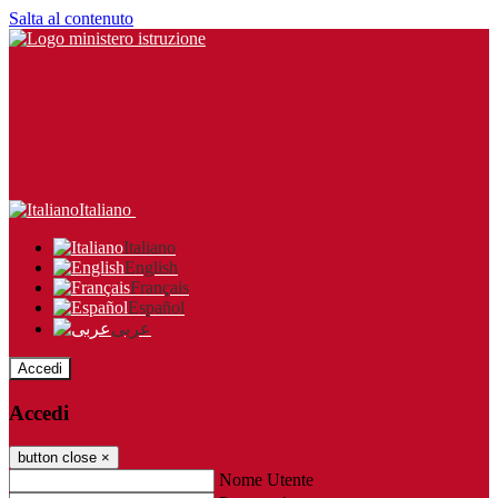
Salta al contenuto
Italiano
Italiano
English
Français
Español
عربى
Accedi
Accedi
button close
×
Nome Utente