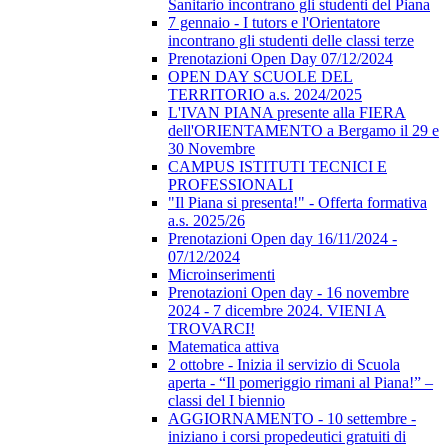
Sanitario incontrano gli studenti del Piana
7 gennaio - I tutors e l'Orientatore
incontrano gli studenti delle classi terze
Prenotazioni Open Day 07/12/2024
OPEN DAY SCUOLE DEL
TERRITORIO a.s. 2024/2025
L'IVAN PIANA presente alla FIERA
dell'ORIENTAMENTO a Bergamo il 29 e
30 Novembre
CAMPUS ISTITUTI TECNICI E
PROFESSIONALI
"Il Piana si presenta!" - Offerta formativa
a.s. 2025/26
Prenotazioni Open day 16/11/2024 -
07/12/2024
Microinserimenti
Prenotazioni Open day - 16 novembre
2024 - 7 dicembre 2024. VIENI A
TROVARCI!
Matematica attiva
2 ottobre - Inizia il servizio di Scuola
aperta - “Il pomeriggio rimani al Piana!” –
classi del I biennio
AGGIORNAMENTO - 10 settembre -
iniziano i corsi propedeutici gratuiti di