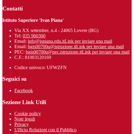
Contatti
Istituto Superiore 'Ivan Piana'
Via XX settembre, n.4 - 24065 Lovere (BG)
Tel:
035 960300
Email:
info@ispiana.edu.it
Link per inviare una mail
Email:
bgis00700q@istruzione.it
Link per inviare una mail
PEC:
bgis00700q@pec.istruzione.it
Link per inviare una mail
C.F.: 81003120169
Codice univoco: UFWZFN
Seguici su
Facebook
Sezione Link Utili
Cookie policy
Note legali
Privacy
Ufficio Relazioni con il Pubblico