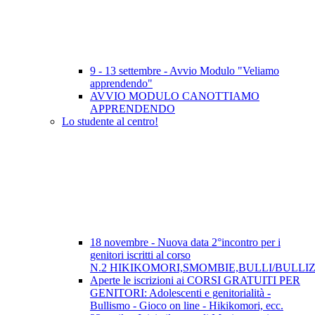
9 - 13 settembre - Avvio Modulo "Veliamo
apprendendo"
AVVIO MODULO CANOTTIAMO
APPRENDENDO
Lo studente al centro!
18 novembre - Nuova data 2°incontro per i
genitori iscritti al corso
N.2 HIKIKOMORI,SMOMBIE,BULLI/BULLI
Aperte le iscrizioni ai CORSI GRATUITI PER
GENITORI: Adolescenti e genitorialità -
Bullismo - Gioco on line - Hikikomori, ecc.