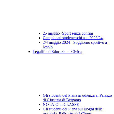
25 maggio -Sport senza confini
Campionati studenteschi a.s. 2023/24
2/4 maggio 2024 - Soggiorno sportivo a
Jesolo
Legalità ed Educazione Civica
Gli studenti del Piana in udienza al Palazzo
di Giustizia di Bergamo
NOTAIO in CLASSE
Gli studenti del Piana sui luoghi della
memoria. Il disastro del Gleno