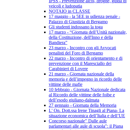
IPSS - Prevenzione alcol, droghe, guida di
veicoli e ludopatia
NOTAIO in CLASSE
17 maggio - la 5EE in udienza penale -
Palazzo di Giustizia di Bergamo
Gli studenti indossano la toga
17 marzo - “Giornata dell’Unità nazionale,
della Costituzione, dell'Inno e della
Bandiera”
23 marzo - Incontro con gli Avvocati
penalisti del Foro di Bergamo
22 marzo - Incontro di orientamento e di
prevenzione con il Maresciallo dei
Carabinieri di Lovere
21 marzo - Giornata nazionale della
memoria e dell’impegno in ricordo delle
vittime delle mafie
10 febbraio - Giornata Nazionale dedicata
al Ricordo delle vittime delle foibe e
dell’esodo giuliano-dalmata
27 gennaio - Giornata della Memoria
L' On. Dott.ssa Irene Tinagli al Piana- La
situazione economica dell’Italia e dell’UE
Concorso nazionale" Dalle aule
parlamentari alle aule di scuola": il Piana