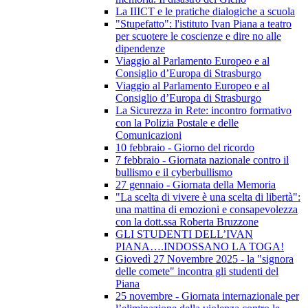
La IIICT e le pratiche dialogiche a scuola
"Stupefatto": l'istituto Ivan Piana a teatro
per scuotere le coscienze e dire no alle
dipendenze
Viaggio al Parlamento Europeo e al
Consiglio d’Europa di Strasburgo
Viaggio al Parlamento Europeo e al
Consiglio d’Europa di Strasburgo
La Sicurezza in Rete: incontro formativo
con la Polizia Postale e delle
Comunicazioni
10 febbraio - Giorno del ricordo
7 febbraio - Giornata nazionale contro il
bullismo e il cyberbullismo
27 gennaio - Giornata della Memoria
"La scelta di vivere è una scelta di libertà":
una mattina di emozioni e consapevolezza
con la dott.ssa Roberta Bruzzone
GLI STUDENTI DELL’IVAN
PIANA….INDOSSANO LA TOGA!
Giovedì 27 Novembre 2025 - la "signora
delle comete" incontra gli studenti del
Piana
25 novembre - Giornata internazionale per