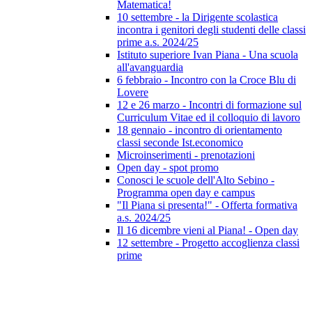
Matematica!
10 settembre - la Dirigente scolastica
incontra i genitori degli studenti delle classi
prime a.s. 2024/25
Istituto superiore Ivan Piana - Una scuola
all'avanguardia
6 febbraio - Incontro con la Croce Blu di
Lovere
12 e 26 marzo - Incontri di formazione sul
Curriculum Vitae ed il colloquio di lavoro
18 gennaio - incontro di orientamento
classi seconde Ist.economico
Microinserimenti - prenotazioni
Open day - spot promo
Conosci le scuole dell'Alto Sebino -
Programma open day e campus
"Il Piana si presenta!" - Offerta formativa
a.s. 2024/25
Il 16 dicembre vieni al Piana! - Open day
12 settembre - Progetto accoglienza classi
prime