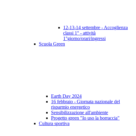
12-13-14 settembre - Accoglienza
classi 1° - attività
1°giorno/orari/ingressi
Scuola Green
Earth Day 2024
16 febbraio - Giornata nazionale del
risparmio energetico
Sensibilizzazione all'ambiente
Progetto green "Io uso la borraccia"
Cultura sportiva