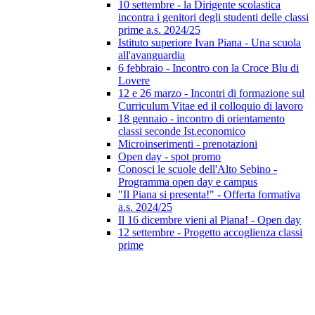
10 settembre - la Dirigente scolastica
incontra i genitori degli studenti delle classi
prime a.s. 2024/25
Istituto superiore Ivan Piana - Una scuola
all'avanguardia
6 febbraio - Incontro con la Croce Blu di
Lovere
12 e 26 marzo - Incontri di formazione sul
Curriculum Vitae ed il colloquio di lavoro
18 gennaio - incontro di orientamento
classi seconde Ist.economico
Microinserimenti - prenotazioni
Open day - spot promo
Conosci le scuole dell'Alto Sebino -
Programma open day e campus
"Il Piana si presenta!" - Offerta formativa
a.s. 2024/25
Il 16 dicembre vieni al Piana! - Open day
12 settembre - Progetto accoglienza classi
prime