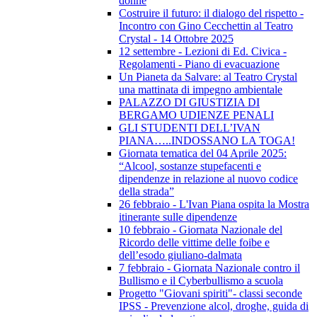
donne
Costruire il futuro: il dialogo del rispetto -
Incontro con Gino Cecchettin al Teatro
Crystal - 14 Ottobre 2025
12 settembre - Lezioni di Ed. Civica -
Regolamenti - Piano di evacuazione
Un Pianeta da Salvare: al Teatro Crystal
una mattinata di impegno ambientale
PALAZZO DI GIUSTIZIA DI
BERGAMO UDIENZE PENALI
GLI STUDENTI DELL’IVAN
PIANA…..INDOSSANO LA TOGA!
Giornata tematica del 04 Aprile 2025:
“Alcool, sostanze stupefacenti e
dipendenze in relazione al nuovo codice
della strada”
26 febbraio - L'Ivan Piana ospita la Mostra
itinerante sulle dipendenze
10 febbraio - Giornata Nazionale del
Ricordo delle vittime delle foibe e
dell’esodo giuliano-dalmata
7 febbraio - Giornata Nazionale contro il
Bullismo e il Cyberbullismo a scuola
Progetto "Giovani spiriti"- classi seconde
IPSS - Prevenzione alcol, droghe, guida di