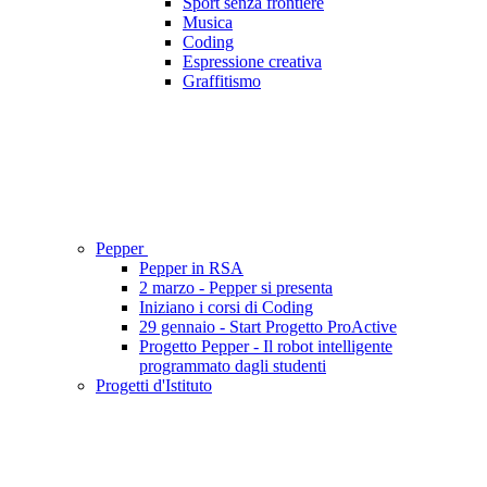
Sport senza frontiere
Musica
Coding
Espressione creativa
Graffitismo
Pepper
Pepper in RSA
2 marzo - Pepper si presenta
Iniziano i corsi di Coding
29 gennaio - Start Progetto ProActive
Progetto Pepper - Il robot intelligente
programmato dagli studenti
Progetti d'Istituto