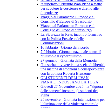
"Stupefatto": l'istituto Ivan Piana a teatro
per scuotere le coscienze e dire no alle
dipendenze
Viaggio al Parlamento Europeo e al
Consiglio d’Europa di Strasburgo
Viaggio al Parlamento Europeo e al
Consiglio d’Europa di Strasburgo
La Sicurezza in Rete: incontro formativo
con la Polizia Postale e delle
Comunicazioni
10 febbraio - Giorno del ricordo
7 febbraio - Giornata nazionale contro il
bullismo e il cyberbullismo
27 gennaio - Giornata della Memoria
"La scelta di vivere è una scelta di libertà":
una mattina di emozioni e consapevolezza
con la dott.ssa Roberta Bruzzone
GLI STUDENTI DELL’IVAN
PIANA….INDOSSANO LA TOGA!
Giovedì 27 Novembre 2025 - la "signora
delle comete" incontra gli studenti del
Piana
25 novembre - Giornata internazionale per
l’eliminazione della violenza contro le