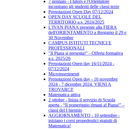
7 gennaio - I tutors e l'Orientatore
incontrano gli studenti delle classi terze
Prenotazioni Open Day 07/12/2024
OPEN DAY SCUOLE DEL
TERRITORIO a.s. 2024/2025
L'IVAN PIANA presente alla FIERA
dell'ORIENTAMENTO a Bergamo il 29 e
30 Novembre
CAMPUS ISTITUTI TECNICI E
PROFESSIONALI
"Il Piana si presenta!" - Offerta formativa
a.s. 2025/26
Prenotazioni Open day 16/11/2024 -
07/12/2024
Microinserimenti
Prenotazioni Open day - 16 novembre
2024 - 7 dicembre 2024. VIENI A
TROVARCI!
Matematica attiva
2 ottobre - Inizia il servizio di Scuola
aperta - “Il pomeriggio rimani al Piana!” –
classi del I biennio
AGGIORNAMENTO - 10 settembre -
iniziano i corsi propedeutici gratuiti di
Matematica!