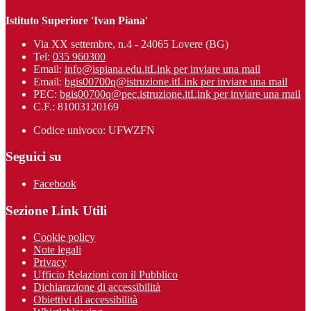
Istituto Superiore 'Ivan Piana'
Via XX settembre, n.4 - 24065 Lovere (BG)
Tel:
035 960300
Email:
info@ispiana.edu.it
Link per inviare una mail
Email:
bgis00700q@istruzione.it
Link per inviare una mail
PEC:
bgis00700q@pec.istruzione.it
Link per inviare una mail
C.F.: 81003120169
Codice univoco: UFWZFN
Seguici su
Facebook
Sezione Link Utili
Cookie policy
Note legali
Privacy
Ufficio Relazioni con il Pubblico
Dichiarazione di accessibilità
Obiettivi di accessibilità