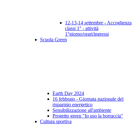
12-13-14 settembre - Accoglienza
classi 1° - attività
1°giorno/orari/ingressi
Scuola Green
Earth Day 2024
16 febbraio - Giornata nazionale del
risparmio energetico
Sensibilizzazione all'ambiente
Progetto green "Io uso la borraccia"
Cultura sportiva