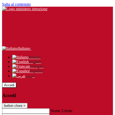
Salta al contenuto
Italiano
Italiano
English
Français
Español
عربى
Accedi
Accedi
button close
×
Nome Utente