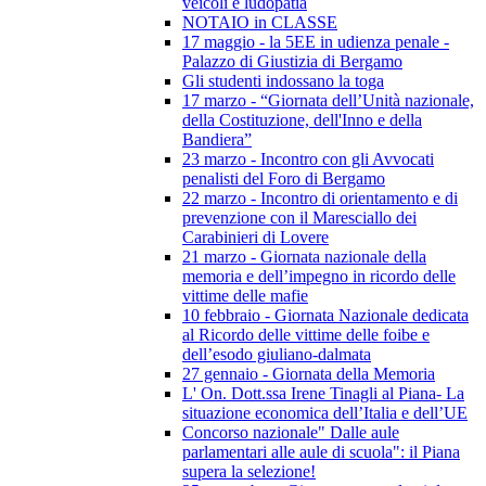
veicoli e ludopatia
NOTAIO in CLASSE
17 maggio - la 5EE in udienza penale -
Palazzo di Giustizia di Bergamo
Gli studenti indossano la toga
17 marzo - “Giornata dell’Unità nazionale,
della Costituzione, dell'Inno e della
Bandiera”
23 marzo - Incontro con gli Avvocati
penalisti del Foro di Bergamo
22 marzo - Incontro di orientamento e di
prevenzione con il Maresciallo dei
Carabinieri di Lovere
21 marzo - Giornata nazionale della
memoria e dell’impegno in ricordo delle
vittime delle mafie
10 febbraio - Giornata Nazionale dedicata
al Ricordo delle vittime delle foibe e
dell’esodo giuliano-dalmata
27 gennaio - Giornata della Memoria
L' On. Dott.ssa Irene Tinagli al Piana- La
situazione economica dell’Italia e dell’UE
Concorso nazionale" Dalle aule
parlamentari alle aule di scuola": il Piana
supera la selezione!