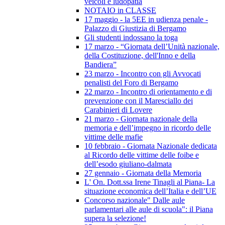
veicoli e ludopatia
NOTAIO in CLASSE
17 maggio - la 5EE in udienza penale -
Palazzo di Giustizia di Bergamo
Gli studenti indossano la toga
17 marzo - “Giornata dell’Unità nazionale,
della Costituzione, dell'Inno e della
Bandiera”
23 marzo - Incontro con gli Avvocati
penalisti del Foro di Bergamo
22 marzo - Incontro di orientamento e di
prevenzione con il Maresciallo dei
Carabinieri di Lovere
21 marzo - Giornata nazionale della
memoria e dell’impegno in ricordo delle
vittime delle mafie
10 febbraio - Giornata Nazionale dedicata
al Ricordo delle vittime delle foibe e
dell’esodo giuliano-dalmata
27 gennaio - Giornata della Memoria
L' On. Dott.ssa Irene Tinagli al Piana- La
situazione economica dell’Italia e dell’UE
Concorso nazionale" Dalle aule
parlamentari alle aule di scuola": il Piana
supera la selezione!