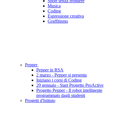
Sport senza frontiere
Musica
Coding
Espressione creativa
Graffitismo
Pepper
Pepper in RSA
2 marzo - Pepper si presenta
Iniziano i corsi di Coding
29 gennaio - Start Progetto ProActive
Progetto Pepper - Il robot intelligente
programmato dagli studenti
Progetti d'Istituto