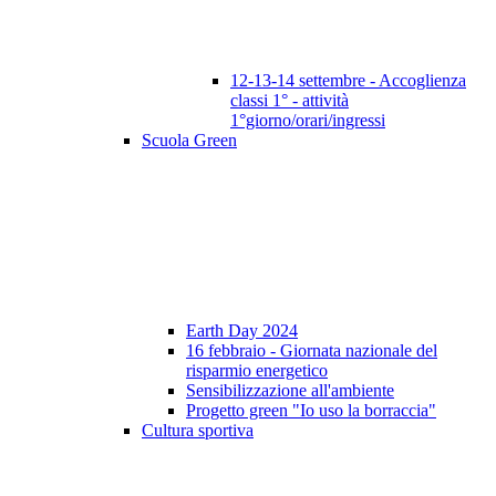
12-13-14 settembre - Accoglienza
classi 1° - attività
1°giorno/orari/ingressi
Scuola Green
Earth Day 2024
16 febbraio - Giornata nazionale del
risparmio energetico
Sensibilizzazione all'ambiente
Progetto green "Io uso la borraccia"
Cultura sportiva