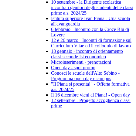
10 settembre - la Dirigente scolastica
incontra i genitori degli studenti delle classi
prime a.s. 2024/25
Istituto superiore Ivan Piana - Una scuola
all'avanguardia
6 febbraio - Incontro con la Croce Blu di
Lovere
12 e 26 marzo - Incontri di formazione sul
Curriculum Vitae ed il colloquio di lavoro
18 gennaio - incontro di orientamento
classi seconde Ist.economico
Microinserimenti - prenotazioni
Open day - spot promo
Conosci le scuole dell'Alto Sebino -
Programma open day e campus
"Il Piana si presenta!" - Offerta formativa
a.s. 2024/25
Il 16 dicembre vieni al Piana! - Open day
12 settembre - Progetto accoglienza classi
prime