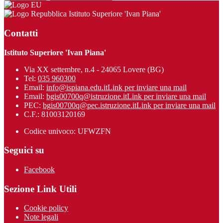
Istituto Superiore 'Ivan Piana'
Contatti
Istituto Superiore 'Ivan Piana'
Via XX settembre, n.4 - 24065 Lovere (BG)
Tel:
035 960300
Email:
info@ispiana.edu.it
Link per inviare una mail
Email:
bgis00700q@istruzione.it
Link per inviare una mail
PEC:
bgis00700q@pec.istruzione.it
Link per inviare una mail
C.F.: 81003120169
Codice univoco: UFWZFN
Seguici su
Facebook
Sezione Link Utili
Cookie policy
Note legali