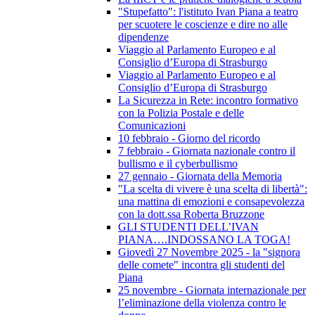
"Stupefatto": l'istituto Ivan Piana a teatro
per scuotere le coscienze e dire no alle
dipendenze
Viaggio al Parlamento Europeo e al
Consiglio d’Europa di Strasburgo
Viaggio al Parlamento Europeo e al
Consiglio d’Europa di Strasburgo
La Sicurezza in Rete: incontro formativo
con la Polizia Postale e delle
Comunicazioni
10 febbraio - Giorno del ricordo
7 febbraio - Giornata nazionale contro il
bullismo e il cyberbullismo
27 gennaio - Giornata della Memoria
"La scelta di vivere è una scelta di libertà":
una mattina di emozioni e consapevolezza
con la dott.ssa Roberta Bruzzone
GLI STUDENTI DELL’IVAN
PIANA….INDOSSANO LA TOGA!
Giovedì 27 Novembre 2025 - la "signora
delle comete" incontra gli studenti del
Piana
25 novembre - Giornata internazionale per
l’eliminazione della violenza contro le