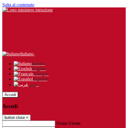
Salta al contenuto
Italiano
Italiano
English
Français
Español
عربى
Accedi
Accedi
button close
×
Nome Utente