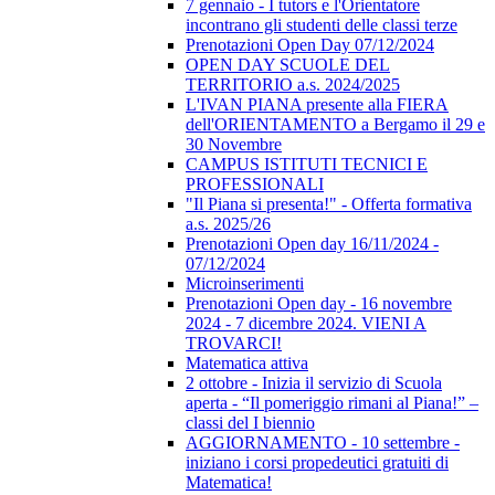
7 gennaio - I tutors e l'Orientatore
incontrano gli studenti delle classi terze
Prenotazioni Open Day 07/12/2024
OPEN DAY SCUOLE DEL
TERRITORIO a.s. 2024/2025
L'IVAN PIANA presente alla FIERA
dell'ORIENTAMENTO a Bergamo il 29 e
30 Novembre
CAMPUS ISTITUTI TECNICI E
PROFESSIONALI
"Il Piana si presenta!" - Offerta formativa
a.s. 2025/26
Prenotazioni Open day 16/11/2024 -
07/12/2024
Microinserimenti
Prenotazioni Open day - 16 novembre
2024 - 7 dicembre 2024. VIENI A
TROVARCI!
Matematica attiva
2 ottobre - Inizia il servizio di Scuola
aperta - “Il pomeriggio rimani al Piana!” –
classi del I biennio
AGGIORNAMENTO - 10 settembre -
iniziano i corsi propedeutici gratuiti di
Matematica!