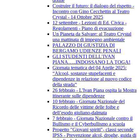
donne
Costruire il futuro: il dialogo del rispetto -
Incontro con Gino Cecchettin al Teatro
Crystal - 14 Ottobre 2025
12 settembre - Lezioni di Ed. Civica -
Regolamenti - Piano di evacuazione
Un Pianeta da Salvare: al Teatro Crystal
una mattinata di impegno ambientale
PALAZZO DI GIUSTIZIA DI
BERGAMO UDIENZE PENALI
GLI STUDENTI DELL’IVAN
PIANA…..INDOSSANO LA TOGA!
Giornata tematica del 04 Aprile 2025:
“Alcool, sostanze stupefacenti e
dipendenze in relazione al nuovo codice
della strada”
26 febbraio - L'Ivan Piana ospita la Mostra
itinerante sulle dipendenze
10 febbraio - Giornata Nazionale del
Ricordo delle vittime delle foibe e
dell’esodo giuliano-dalmata
7 febbraio - Giornata Nazionale contro il
Bullismo e il Cyberbullismo a scuola
Progetto "Giovani spiriti"- classi seconde
IPSS - Prevenzione alcol, droghe, guida di