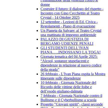
l’eliminazione della violenza contro le
donne
Costruire il futuro: il dialogo del rispetto -
Incontro con Gino Cecchettin al Teatro
Crystal - 14 Ottobre 2025
12 settembre - Lezioni di Ed. Civica -
Regolamenti - Piano di evacuazione
Un Pianeta da Salvare: al Teatro Crystal
una mattinata di impegno ambientale
PALAZZO DI GIUSTIZIA DI
BERGAMO UDIENZE PENALI
GLI STUDENTI DELL’IVAN
PIANA…..INDOSSANO LA TOGA!
Giornata tematica del 04 Aprile 2025:
“Alcool, sostanze stupefacenti e
dipendenze in relazione al nuovo codice
della strada”
26 febbraio - L'Ivan Piana ospita la Mostra
itinerante sulle dipendenze
10 febbraio - Giornata Nazionale del
Ricordo delle vittime delle foibe e
dell’esodo giuliano-dalmata
7 febbraio - Giornata Nazionale contro il
Bullismo e il Cyberbullismo a scuola
Progetto "Giovani spiriti"- classi seconde