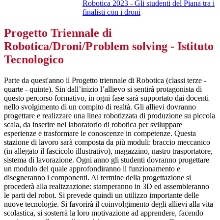
Robotica 2023 - Gli studenti del Piana tra i
finalisti con i droni
Progetto Triennale di
Robotica/Droni/Problem solving - Istituto
Tecnologico
Parte da quest'anno il Progetto triennale di Robotica (classi terze -
quarte - quinte). Sin dall’inizio l’allievo si sentirà protagonista di
questo percorso formativo, in ogni fase sarà supportato dai docenti
nello svolgimento di un compito di realtà. Gli allievi dovranno
progettare e realizzare una linea robotizzata di produzione su piccola
scala, da inserire nel laboratorio di robotica per sviluppare
esperienze e trasformare le conoscenze in competenze. Questa
stazione di lavoro sarà composta da più moduli: braccio meccanico
(in allegato il fascicolo illustrativo), magazzino, nastro trasportatore,
sistema di lavorazione. Ogni anno gli studenti dovranno progettare
un modulo del quale approfondiranno il funzionamento e
disegneranno i componenti. Al termine della progettazione si
procederà alla realizzazione: stamperanno in 3D ed assembleranno
le parti del robot. Si prevede quindi un utilizzo importante delle
nuove tecnologie. Si favorirà il coinvolgimento degli allievi alla vita
scolastica, si sosterrà la loro motivazione ad apprendere, facendo