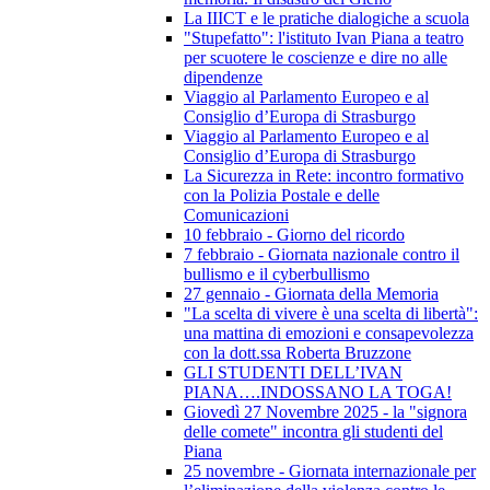
La IIICT e le pratiche dialogiche a scuola
"Stupefatto": l'istituto Ivan Piana a teatro
per scuotere le coscienze e dire no alle
dipendenze
Viaggio al Parlamento Europeo e al
Consiglio d’Europa di Strasburgo
Viaggio al Parlamento Europeo e al
Consiglio d’Europa di Strasburgo
La Sicurezza in Rete: incontro formativo
con la Polizia Postale e delle
Comunicazioni
10 febbraio - Giorno del ricordo
7 febbraio - Giornata nazionale contro il
bullismo e il cyberbullismo
27 gennaio - Giornata della Memoria
"La scelta di vivere è una scelta di libertà":
una mattina di emozioni e consapevolezza
con la dott.ssa Roberta Bruzzone
GLI STUDENTI DELL’IVAN
PIANA….INDOSSANO LA TOGA!
Giovedì 27 Novembre 2025 - la "signora
delle comete" incontra gli studenti del
Piana
25 novembre - Giornata internazionale per