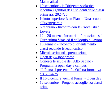
Matematica!
10 settembre - la Dirigente scolastica
incontra i genitori degli studenti delle classi
prime a.s. 2024/25
Istituto superiore Ivan Piana - Una scuola
all'avanguardia
6 febbraio - Incontro con la Croce Blu di
Lovere
12 e 26 marzo - Incontri di formazione sul
Curriculum Vitae ed il colloquio di lavoro
18 gennaio - incontro di orientamento
classi seconde Ist.economico
Microinserimenti - prenotazioni
Open day - spot promo
Conosci le scuole dell'Alto Sebino -
Programma open day e campus
"Il Piana si presenta!" - Offerta formativa
a.s. 2024/25
Il 16 dicembre vieni al Piana! - Open day
12 settembre - Progetto accoglienza classi
prime