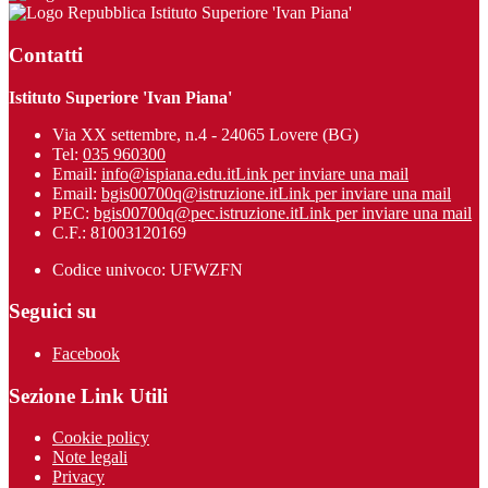
Istituto Superiore 'Ivan Piana'
Contatti
Istituto Superiore 'Ivan Piana'
Via XX settembre, n.4 - 24065 Lovere (BG)
Tel:
035 960300
Email:
info@ispiana.edu.it
Link per inviare una mail
Email:
bgis00700q@istruzione.it
Link per inviare una mail
PEC:
bgis00700q@pec.istruzione.it
Link per inviare una mail
C.F.: 81003120169
Codice univoco: UFWZFN
Seguici su
Facebook
Sezione Link Utili
Cookie policy
Note legali
Privacy