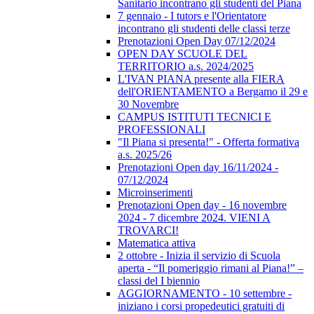
Sanitario incontrano gli studenti del Piana
7 gennaio - I tutors e l'Orientatore
incontrano gli studenti delle classi terze
Prenotazioni Open Day 07/12/2024
OPEN DAY SCUOLE DEL
TERRITORIO a.s. 2024/2025
L'IVAN PIANA presente alla FIERA
dell'ORIENTAMENTO a Bergamo il 29 e
30 Novembre
CAMPUS ISTITUTI TECNICI E
PROFESSIONALI
"Il Piana si presenta!" - Offerta formativa
a.s. 2025/26
Prenotazioni Open day 16/11/2024 -
07/12/2024
Microinserimenti
Prenotazioni Open day - 16 novembre
2024 - 7 dicembre 2024. VIENI A
TROVARCI!
Matematica attiva
2 ottobre - Inizia il servizio di Scuola
aperta - “Il pomeriggio rimani al Piana!” –
classi del I biennio
AGGIORNAMENTO - 10 settembre -
iniziano i corsi propedeutici gratuiti di