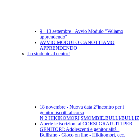
9 - 13 settembre - Avvio Modulo "Veliamo
apprendendo"
AVVIO MODULO CANOTTIAMO
APPRENDENDO
Lo studente al centro!
18 novembre - Nuova data 2°incontro per i
genitori iscritti al corso
N.2 HIKIKOMORI,SMOMBIE,BULLI/BULLI
Aperte le iscrizioni ai CORSI GRATUITI PER
GENITORI: Adolescenti e genitorialità -
Bullismo - Gioco on line - Hikikomori, ecc.