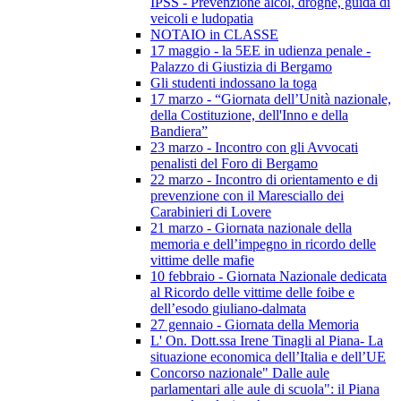
IPSS - Prevenzione alcol, droghe, guida di
veicoli e ludopatia
NOTAIO in CLASSE
17 maggio - la 5EE in udienza penale -
Palazzo di Giustizia di Bergamo
Gli studenti indossano la toga
17 marzo - “Giornata dell’Unità nazionale,
della Costituzione, dell'Inno e della
Bandiera”
23 marzo - Incontro con gli Avvocati
penalisti del Foro di Bergamo
22 marzo - Incontro di orientamento e di
prevenzione con il Maresciallo dei
Carabinieri di Lovere
21 marzo - Giornata nazionale della
memoria e dell’impegno in ricordo delle
vittime delle mafie
10 febbraio - Giornata Nazionale dedicata
al Ricordo delle vittime delle foibe e
dell’esodo giuliano-dalmata
27 gennaio - Giornata della Memoria
L' On. Dott.ssa Irene Tinagli al Piana- La
situazione economica dell’Italia e dell’UE
Concorso nazionale" Dalle aule
parlamentari alle aule di scuola": il Piana