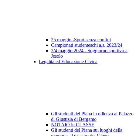
25 maggio -Sport senza confini
Campionati studenteschi a.s. 2023/24
2/4 maggio 2024 - Soggiorno sportivo a
Jesolo
Legalità ed Educazione Civica
Gli studenti del Piana in udienza al Palazzo
di Giustizia di Bergamo
NOTAIO in CLASSE
Gli studenti del Piana sui luoghi della
memoria. Il disastro del Gleno