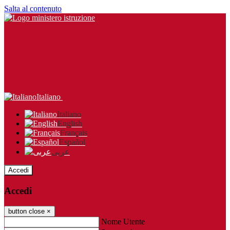
Salta al contenuto
Italiano
Italiano
English
Français
Español
عربى
Accedi
Accedi
button close
×
Nome Utente