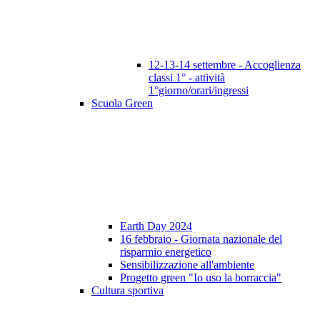
12-13-14 settembre - Accoglienza
classi 1° - attività
1°giorno/orari/ingressi
Scuola Green
Earth Day 2024
16 febbraio - Giornata nazionale del
risparmio energetico
Sensibilizzazione all'ambiente
Progetto green "Io uso la borraccia"
Cultura sportiva