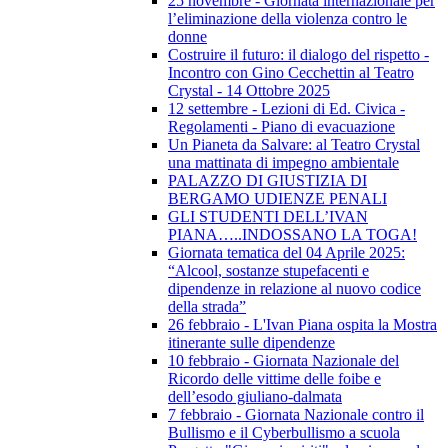
25 novembre - Giornata internazionale per
l’eliminazione della violenza contro le
donne
Costruire il futuro: il dialogo del rispetto -
Incontro con Gino Cecchettin al Teatro
Crystal - 14 Ottobre 2025
12 settembre - Lezioni di Ed. Civica -
Regolamenti - Piano di evacuazione
Un Pianeta da Salvare: al Teatro Crystal
una mattinata di impegno ambientale
PALAZZO DI GIUSTIZIA DI
BERGAMO UDIENZE PENALI
GLI STUDENTI DELL’IVAN
PIANA…..INDOSSANO LA TOGA!
Giornata tematica del 04 Aprile 2025:
“Alcool, sostanze stupefacenti e
dipendenze in relazione al nuovo codice
della strada”
26 febbraio - L'Ivan Piana ospita la Mostra
itinerante sulle dipendenze
10 febbraio - Giornata Nazionale del
Ricordo delle vittime delle foibe e
dell’esodo giuliano-dalmata
7 febbraio - Giornata Nazionale contro il
Bullismo e il Cyberbullismo a scuola