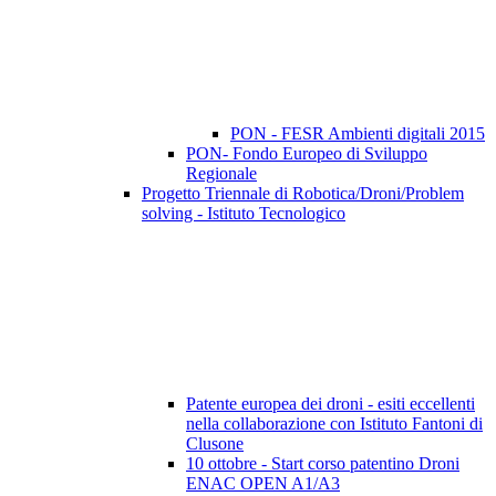
PON - FESR Ambienti digitali 2015
PON- Fondo Europeo di Sviluppo
Regionale
Progetto Triennale di Robotica/Droni/Problem
solving - Istituto Tecnologico
Patente europea dei droni - esiti eccellenti
nella collaborazione con Istituto Fantoni di
Clusone
10 ottobre - Start corso patentino Droni
ENAC OPEN A1/A3