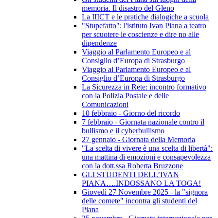
memoria. Il disastro del Gleno
La IIICT e le pratiche dialogiche a scuola
"Stupefatto": l'istituto Ivan Piana a teatro
per scuotere le coscienze e dire no alle
dipendenze
Viaggio al Parlamento Europeo e al
Consiglio d’Europa di Strasburgo
Viaggio al Parlamento Europeo e al
Consiglio d’Europa di Strasburgo
La Sicurezza in Rete: incontro formativo
con la Polizia Postale e delle
Comunicazioni
10 febbraio - Giorno del ricordo
7 febbraio - Giornata nazionale contro il
bullismo e il cyberbullismo
27 gennaio - Giornata della Memoria
"La scelta di vivere è una scelta di libertà":
una mattina di emozioni e consapevolezza
con la dott.ssa Roberta Bruzzone
GLI STUDENTI DELL’IVAN
PIANA….INDOSSANO LA TOGA!
Giovedì 27 Novembre 2025 - la "signora
delle comete" incontra gli studenti del
Piana