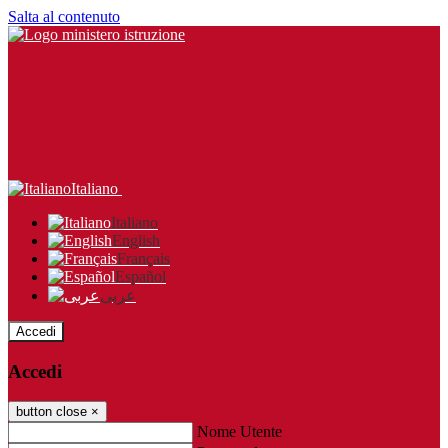
Salta al contenuto
Italiano
Italiano
English
Français
Español
عربى
Accedi
Accedi
button close
×
Nome Utente