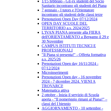
1/15 febbraio - Gli ex studenti del Socio
Sanitario incontrano gli studenti del Piana
7 gennaio - I tutors e l'Orientatore
incontrano gli studenti delle classi terze
Prenotazioni Open Day 07/12/2024
OPEN DAY SCUOLE DEL
TERRITORIO a.s. 2024/2025
L'IVAN PIANA presente alla FIERA
dell'ORIENTAMENTO a Bergamo il 29 e
30 Novembre
CAMPUS ISTITUTI TECNICI E
PROFESSIONALI
"Il Piana si presenta!" - Offerta formativa
a.s. 2025/26
Prenotazioni Open day 16/11/2024 -
07/12/2024
Microinserimenti
Prenotazioni Open day - 16 novembre
2024 - 7 dicembre 2024. VIENI A
TROVARCI!
Matematica attiva
2 ottobre - Inizia il servizio di Scuola
aperta - “Il pomeriggio rimani al Piana!” –
classi del I biennio
AGGIORNAMENTO - 10 settembre -