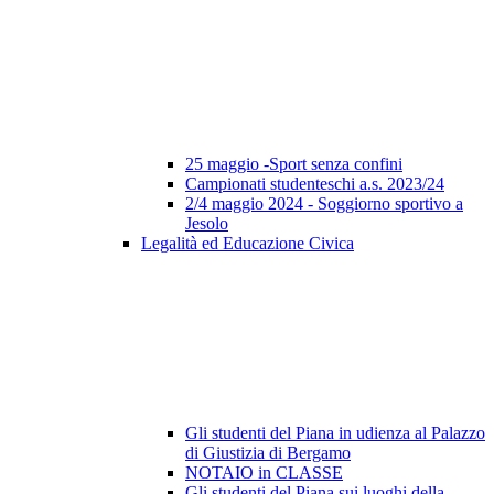
25 maggio -Sport senza confini
Campionati studenteschi a.s. 2023/24
2/4 maggio 2024 - Soggiorno sportivo a
Jesolo
Legalità ed Educazione Civica
Gli studenti del Piana in udienza al Palazzo
di Giustizia di Bergamo
NOTAIO in CLASSE
Gli studenti del Piana sui luoghi della