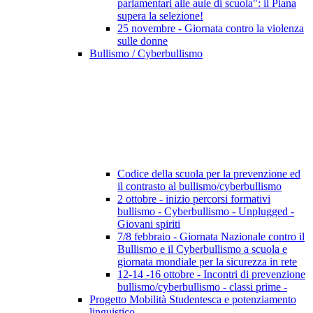
parlamentari alle aule di scuola": il Piana
supera la selezione!
25 novembre - Giornata contro la violenza
sulle donne
Bullismo / Cyberbullismo
Codice della scuola per la prevenzione ed
il contrasto al bullismo/cyberbullismo
2 ottobre - inizio percorsi formativi
bullismo - Cyberbullismo - Unplugged -
Giovani spiriti
7/8 febbraio - Giornata Nazionale contro il
Bullismo e il Cyberbullismo a scuola e
giornata mondiale per la sicurezza in rete
12-14 -16 ottobre - Incontri di prevenzione
bullismo/cyberbullismo - classi prime -
Progetto Mobilità Studentesca e potenziamento
linguistico