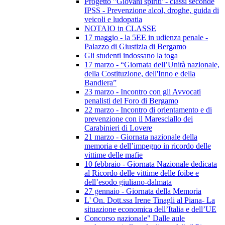
Progetto "Giovani spiriti"- classi seconde
IPSS - Prevenzione alcol, droghe, guida di
veicoli e ludopatia
NOTAIO in CLASSE
17 maggio - la 5EE in udienza penale -
Palazzo di Giustizia di Bergamo
Gli studenti indossano la toga
17 marzo - “Giornata dell’Unità nazionale,
della Costituzione, dell'Inno e della
Bandiera”
23 marzo - Incontro con gli Avvocati
penalisti del Foro di Bergamo
22 marzo - Incontro di orientamento e di
prevenzione con il Maresciallo dei
Carabinieri di Lovere
21 marzo - Giornata nazionale della
memoria e dell’impegno in ricordo delle
vittime delle mafie
10 febbraio - Giornata Nazionale dedicata
al Ricordo delle vittime delle foibe e
dell’esodo giuliano-dalmata
27 gennaio - Giornata della Memoria
L' On. Dott.ssa Irene Tinagli al Piana- La
situazione economica dell’Italia e dell’UE
Concorso nazionale" Dalle aule