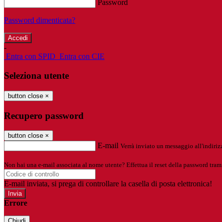
Password
Password dimenticata?
-
Entra con SPID
Entra con CIE
Seleziona utente
button close
×
Recupero password
button close
×
E-mail
Verrà inviato un messaggio all'indirizz
Non hai una e-mail associata al nome utente? Effettua il reset della password tram
E-mail inviata, si prega di controllare la casella di posta elettronica!
Errore
Chiudi