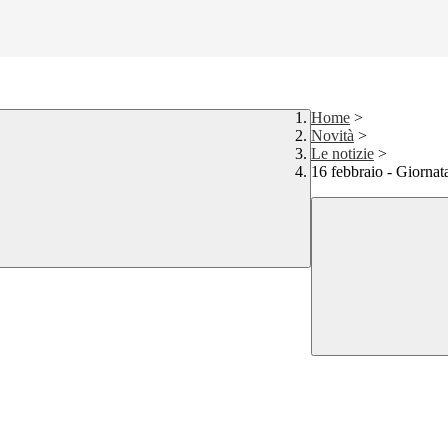
Home
>
Novità
>
Le notizie
>
16 febbraio - Giornat