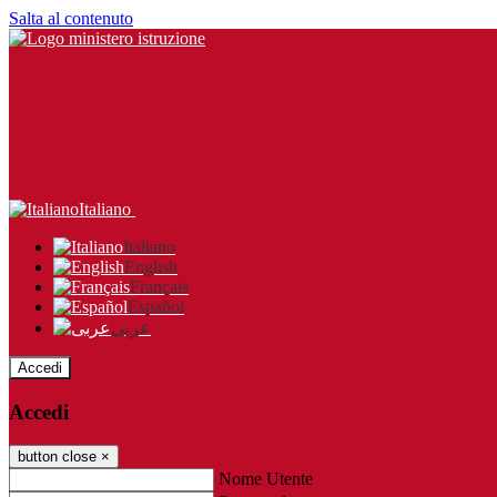
Salta al contenuto
Italiano
Italiano
English
Français
Español
عربى
Accedi
Accedi
button close
×
Nome Utente