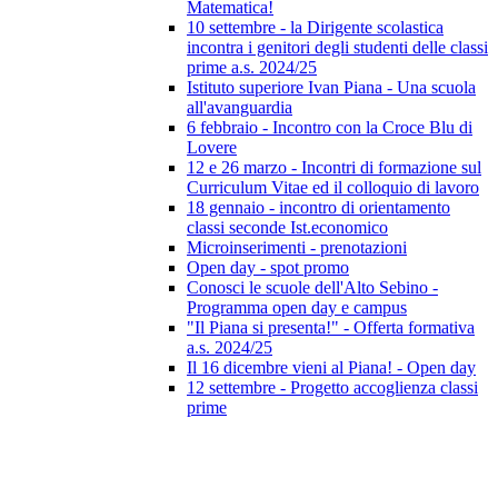
Matematica!
10 settembre - la Dirigente scolastica
incontra i genitori degli studenti delle classi
prime a.s. 2024/25
Istituto superiore Ivan Piana - Una scuola
all'avanguardia
6 febbraio - Incontro con la Croce Blu di
Lovere
12 e 26 marzo - Incontri di formazione sul
Curriculum Vitae ed il colloquio di lavoro
18 gennaio - incontro di orientamento
classi seconde Ist.economico
Microinserimenti - prenotazioni
Open day - spot promo
Conosci le scuole dell'Alto Sebino -
Programma open day e campus
"Il Piana si presenta!" - Offerta formativa
a.s. 2024/25
Il 16 dicembre vieni al Piana! - Open day
12 settembre - Progetto accoglienza classi
prime