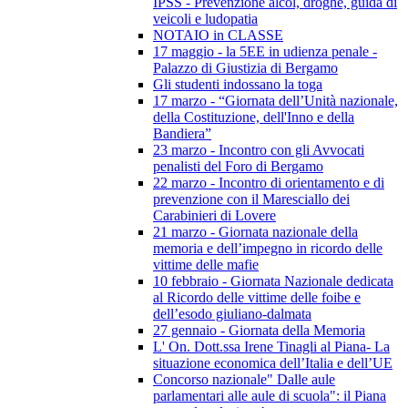
IPSS - Prevenzione alcol, droghe, guida di
veicoli e ludopatia
NOTAIO in CLASSE
17 maggio - la 5EE in udienza penale -
Palazzo di Giustizia di Bergamo
Gli studenti indossano la toga
17 marzo - “Giornata dell’Unità nazionale,
della Costituzione, dell'Inno e della
Bandiera”
23 marzo - Incontro con gli Avvocati
penalisti del Foro di Bergamo
22 marzo - Incontro di orientamento e di
prevenzione con il Maresciallo dei
Carabinieri di Lovere
21 marzo - Giornata nazionale della
memoria e dell’impegno in ricordo delle
vittime delle mafie
10 febbraio - Giornata Nazionale dedicata
al Ricordo delle vittime delle foibe e
dell’esodo giuliano-dalmata
27 gennaio - Giornata della Memoria
L' On. Dott.ssa Irene Tinagli al Piana- La
situazione economica dell’Italia e dell’UE
Concorso nazionale" Dalle aule
parlamentari alle aule di scuola": il Piana