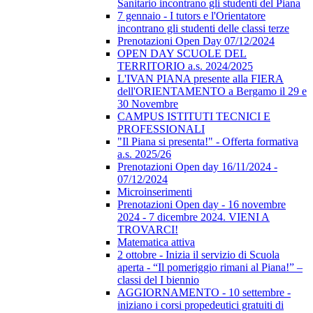
Sanitario incontrano gli studenti del Piana
7 gennaio - I tutors e l'Orientatore
incontrano gli studenti delle classi terze
Prenotazioni Open Day 07/12/2024
OPEN DAY SCUOLE DEL
TERRITORIO a.s. 2024/2025
L'IVAN PIANA presente alla FIERA
dell'ORIENTAMENTO a Bergamo il 29 e
30 Novembre
CAMPUS ISTITUTI TECNICI E
PROFESSIONALI
"Il Piana si presenta!" - Offerta formativa
a.s. 2025/26
Prenotazioni Open day 16/11/2024 -
07/12/2024
Microinserimenti
Prenotazioni Open day - 16 novembre
2024 - 7 dicembre 2024. VIENI A
TROVARCI!
Matematica attiva
2 ottobre - Inizia il servizio di Scuola
aperta - “Il pomeriggio rimani al Piana!” –
classi del I biennio
AGGIORNAMENTO - 10 settembre -
iniziano i corsi propedeutici gratuiti di