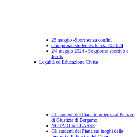
25 maggio -Sport senza confini
Campionati studenteschi a.s. 2023/24
2/4 maggio 2024 - Soggiorno sportivo a
Jesolo
Legalità ed Educazione Civica
Gli studenti del Piana in udienza al Palazzo
di Giustizia di Bergamo
NOTAIO in CLASSE
Gli studenti del Piana sui luoghi della
memoria. Il disastro del Gleno