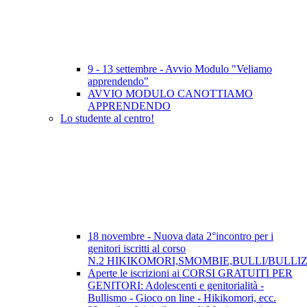
9 - 13 settembre - Avvio Modulo "Veliamo
apprendendo"
AVVIO MODULO CANOTTIAMO
APPRENDENDO
Lo studente al centro!
18 novembre - Nuova data 2°incontro per i
genitori iscritti al corso
N.2 HIKIKOMORI,SMOMBIE,BULLI/BULLI
Aperte le iscrizioni ai CORSI GRATUITI PER
GENITORI: Adolescenti e genitorialità -
Bullismo - Gioco on line - Hikikomori, ecc.