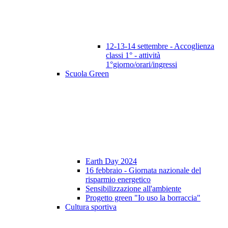
12-13-14 settembre - Accoglienza
classi 1° - attività
1°giorno/orari/ingressi
Scuola Green
Earth Day 2024
16 febbraio - Giornata nazionale del
risparmio energetico
Sensibilizzazione all'ambiente
Progetto green "Io uso la borraccia"
Cultura sportiva