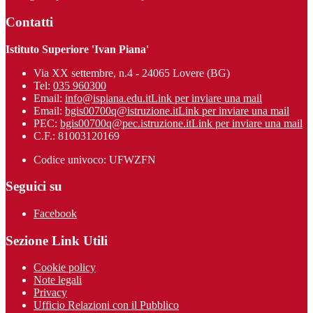
Contatti
Istituto Superiore 'Ivan Piana'
Via XX settembre, n.4 - 24065 Lovere (BG)
Tel:
035 960300
Email:
info@ispiana.edu.it
Link per inviare una mail
Email:
bgis00700q@istruzione.it
Link per inviare una mail
PEC:
bgis00700q@pec.istruzione.it
Link per inviare una mail
C.F.: 81003120169
Codice univoco: UFWZFN
Seguici su
Facebook
Sezione Link Utili
Cookie policy
Note legali
Privacy
Ufficio Relazioni con il Pubblico