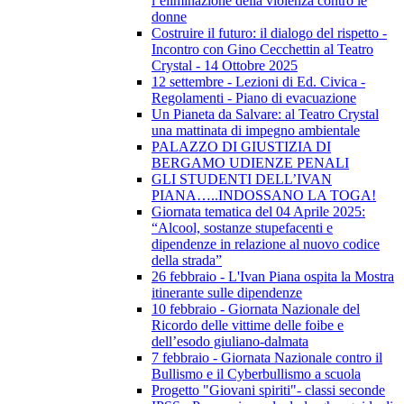
l’eliminazione della violenza contro le
donne
Costruire il futuro: il dialogo del rispetto -
Incontro con Gino Cecchettin al Teatro
Crystal - 14 Ottobre 2025
12 settembre - Lezioni di Ed. Civica -
Regolamenti - Piano di evacuazione
Un Pianeta da Salvare: al Teatro Crystal
una mattinata di impegno ambientale
PALAZZO DI GIUSTIZIA DI
BERGAMO UDIENZE PENALI
GLI STUDENTI DELL’IVAN
PIANA…..INDOSSANO LA TOGA!
Giornata tematica del 04 Aprile 2025:
“Alcool, sostanze stupefacenti e
dipendenze in relazione al nuovo codice
della strada”
26 febbraio - L'Ivan Piana ospita la Mostra
itinerante sulle dipendenze
10 febbraio - Giornata Nazionale del
Ricordo delle vittime delle foibe e
dell’esodo giuliano-dalmata
7 febbraio - Giornata Nazionale contro il
Bullismo e il Cyberbullismo a scuola
Progetto "Giovani spiriti"- classi seconde