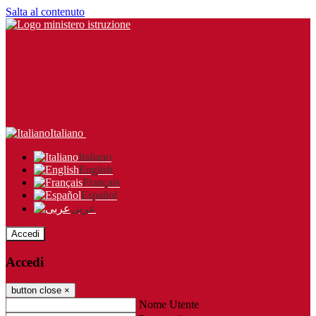
Salta al contenuto
Italiano
Italiano
English
Français
Español
عربى
Accedi
Accedi
button close
×
Nome Utente