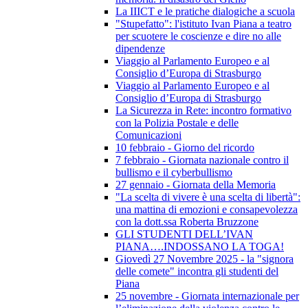
La IIICT e le pratiche dialogiche a scuola
"Stupefatto": l'istituto Ivan Piana a teatro
per scuotere le coscienze e dire no alle
dipendenze
Viaggio al Parlamento Europeo e al
Consiglio d’Europa di Strasburgo
Viaggio al Parlamento Europeo e al
Consiglio d’Europa di Strasburgo
La Sicurezza in Rete: incontro formativo
con la Polizia Postale e delle
Comunicazioni
10 febbraio - Giorno del ricordo
7 febbraio - Giornata nazionale contro il
bullismo e il cyberbullismo
27 gennaio - Giornata della Memoria
"La scelta di vivere è una scelta di libertà":
una mattina di emozioni e consapevolezza
con la dott.ssa Roberta Bruzzone
GLI STUDENTI DELL’IVAN
PIANA….INDOSSANO LA TOGA!
Giovedì 27 Novembre 2025 - la "signora
delle comete" incontra gli studenti del
Piana
25 novembre - Giornata internazionale per