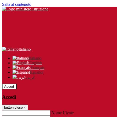
Salta al contenuto
Italiano
Italiano
English
Français
Español
عربى
Accedi
Accedi
button close
×
Nome Utente